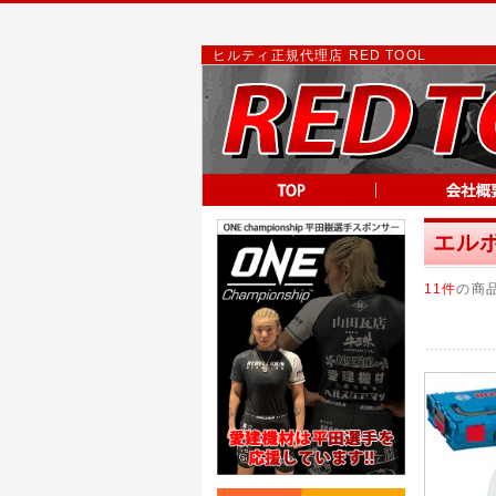
ヒルティ正規代理店 RED TOOL
エル
11件
の商