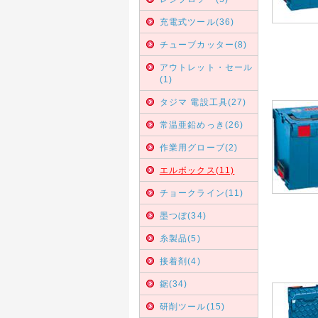
充電式ツール(36)
チューブカッター(8)
アウトレット・セール
(1)
タジマ 電設工具(27)
常温亜鉛めっき(26)
作業用グローブ(2)
エルボックス(11)
チョークライン(11)
墨つぼ(34)
糸製品(5)
接着剤(4)
鋸(34)
研削ツール(15)