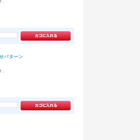
す。
わせパターン
す。