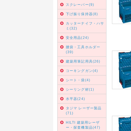
スクレーパー(9)
下げ振り保持器(8)
カッターナイフ・ハサ
ミ(32)
安全用品(24)
腰袋・工具ホルダー
(39)
建築用筆記用具(26)
コーキングガン(4)
シート・袋(4)
シーリング材(1)
水平器(24)
タジマ レーザー製品
(71)
HILTI 建築用レーザ
ー・探査機製品(47)