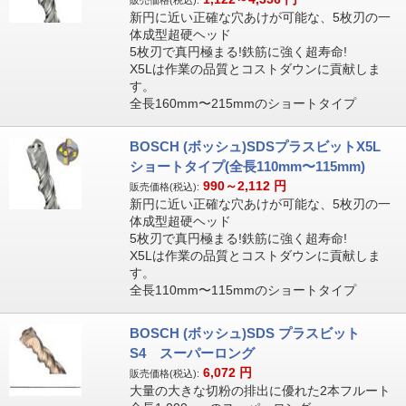
販売価格(税込):
新円に近い正確な穴あけが可能な、5枚刃の一
体成型超硬ヘッド
5枚刃で真円極まる!鉄筋に強く超寿命!
X5Lは作業の品質とコストダウンに貢献しま
す。
全長160mm〜215mmのショートタイプ
BOSCH (ボッシュ)SDSプラスビットX5L
ショートタイプ(全長110mm〜115mm)
990～2,112
円
販売価格(税込):
新円に近い正確な穴あけが可能な、5枚刃の一
体成型超硬ヘッド
5枚刃で真円極まる!鉄筋に強く超寿命!
X5Lは作業の品質とコストダウンに貢献しま
す。
全長110mm〜115mmのショートタイプ
BOSCH (ボッシュ)SDS プラスビット
S4 スーパーロング
6,072
円
販売価格(税込):
大量の大きな切粉の排出に優れた2本フルート