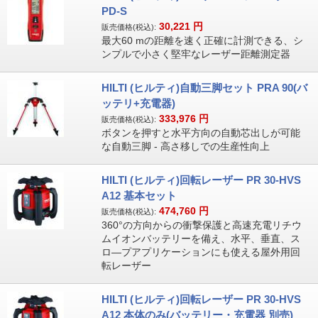
PD-S
30,221
円
販売価格(税込):
最大60 mの距離を速く正確に計測できる、シ
ンプルで小さく堅牢なレーザー距離測定器
HILTI (ヒルティ)自動三脚セット PRA 90(バ
ッテリ+充電器)
333,976
円
販売価格(税込):
ボタンを押すと水平方向の自動芯出しが可能
な自動三脚 - 高さ移しでの生産性向上
HILTI (ヒルティ)回転レーザー PR 30-HVS
A12 基本セット
474,760
円
販売価格(税込):
360°の方向からの衝撃保護と高速充電リチウ
ムイオンバッテリーを備え、水平、垂直、ス
ロ―プアプリケーションにも使える屋外用回
転レーザー
HILTI (ヒルティ)回転レーザー PR 30-HVS
A12 本体のみ(バッテリー・充電器 別売)