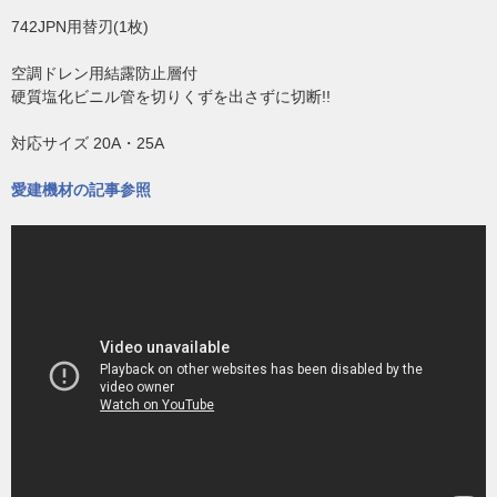
742JPN用替刃(1枚)
空調ドレン用結露防止層付
硬質塩化ビニル管を切りくずを出さずに切断!!
対応サイズ 20A・25A
愛建機材の記事参照