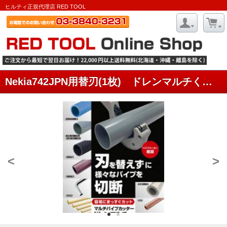
ヒルティ正規代理店 RED TOOL
Nekia742JPN用替刃(1枚) ドレンマルチくん チューブカッター742JPN専用替刃
<
>